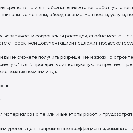
я средств, но и для обозначения этапов работ, установле
олнительные машины, оборудование, мощности, услуги, 
я, возможности сокращения расходов, слабые места. П
есте с проектной документацией подлежит проверке гос
 вы не сможете получить разрешение и заказ на строите
 смету с "нуля", проверить существующую на предмет пр
ка важных позиций и т.д.
, в:
г;
я материалов на те или иные этапы работ и трудозатрат
ий уровень цен, неправильные коэффициенты, завышают 